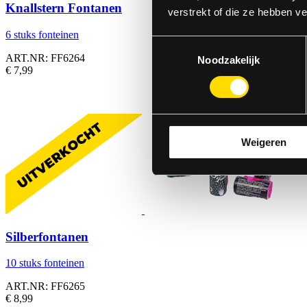
Knallstern Fontanen
verstrekt of die ze hebben v
6 stuks fonteinen
Toestemmingsselectie
ART.NR: FF6264
Noodzakelijk
€ 7,99
Weigeren
Silberfontanen
10 stuks fonteinen
ART.NR: FF6265
€ 8,99