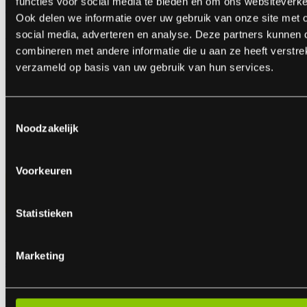
functies voor social media te bieden en om ons websiteverke
PRO Performantes
Ook delen we informatie over uw gebruik van onze site met 
16-delig pak
social media, adverteren en analyse. Deze partners kunnen
combineren met andere informatie die u aan ze heeft verstre
ART.NR: 5106
verzameld op basis van uw gebruik van hun services.
€ 4,99
Toestemmingsselectie
Noodzakelijk
Voorkeuren
Statistieken
PRO Thunder
Marketing
48 stuks PRO Thunders
ART.NR: 5107
€ 29,99