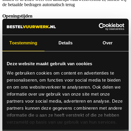
de betaalde bedragen automatisch terug
Openingstijden
29-12-2024:
09.00u tot 18.00u
Toestemming
Details
Over
30-12-2024:
09.00u tot 18.00u
31-12-2024:
Deze website maakt gebruik van cookies
09.00u tot 16.00u
We gebruiken cookies om content en advertenties te
personaliseren, om functies voor social media te bieden
Vuurwerkdealer Boerenbond
en om ons websiteverkeer te analyseren. Ook delen we
informatie over uw gebruik van onze site met onze
Neer
partners voor social media, adverteren en analyse. Deze
partners kunnen deze gegevens combineren met andere
Welkom op de online vuurwerk bestelsite / webshop van
informatie die u aan ze heeft verstrekt of die ze hebben
Boerenbond Neer. Via deze website kunt u gemakkelijk online uw
verzameld op basis van uw gebruik van hun services.
vuurwerk bestellen. Wij zijn dealer van Proline Vuurwerk,
Evolution Fireworks, Pangu Fireworks en de goedkopere Duitse