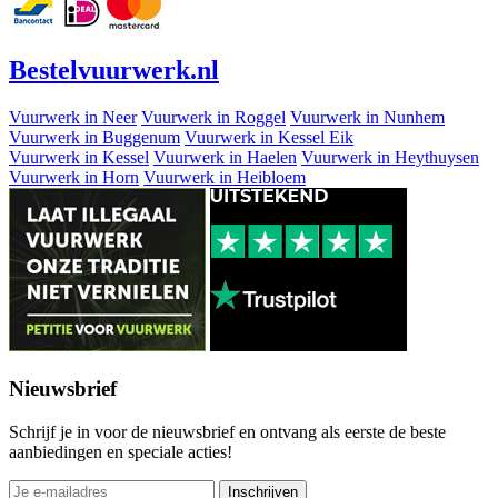
Bestel
vuurwerk
.nl
Vuurwerk in Neer
Vuurwerk in Roggel
Vuurwerk in Nunhem
Vuurwerk in Buggenum
Vuurwerk in Kessel Eik
Vuurwerk in Kessel
Vuurwerk in Haelen
Vuurwerk in Heythuysen
Vuurwerk in Horn
Vuurwerk in Heibloem
Nieuwsbrief
Schrijf je in voor de nieuwsbrief en ontvang als eerste de beste
aanbiedingen en speciale acties!