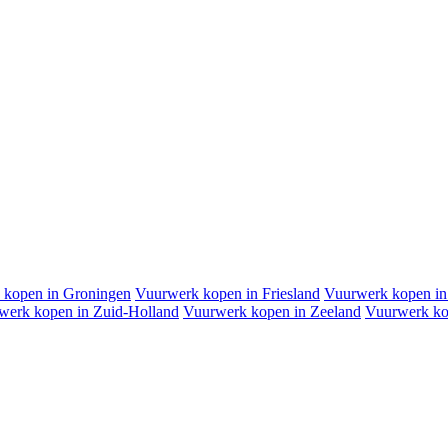
 kopen in Groningen
Vuurwerk kopen in Friesland
Vuurwerk kopen in 
werk kopen in Zuid-Holland
Vuurwerk kopen in Zeeland
Vuurwerk ko