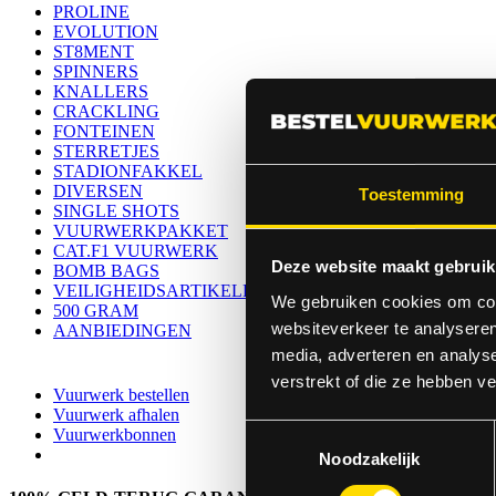
PROLINE
EVOLUTION
ST8MENT
SPINNERS
KNALLERS
CRACKLING
FONTEINEN
STERRETJES
STADIONFAKKEL
DIVERSEN
Toestemming
SINGLE SHOTS
VUURWERKPAKKET
CAT.F1 VUURWERK
Deze website maakt gebruik
BOMB BAGS
VEILIGHEIDSARTIKELEN
We gebruiken cookies om cont
500 GRAM
websiteverkeer te analyseren
AANBIEDINGEN
media, adverteren en analys
verstrekt of die ze hebben v
Vuurwerk bestellen
Vuurwerk afhalen
Toestemmingsselectie
Vuurwerkbonnen
Noodzakelijk