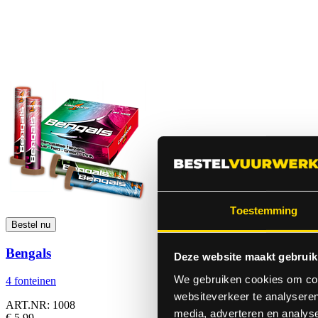
NOG VOLDOENDE VOORRAAD!!!!!!!!!
Betaal met Cash en PIN.
Hoofdstraat 144. 2171bk
Sassenheim.
Toestemming
Bengals
Deze website maakt gebruik
We gebruiken cookies om cont
4 fonteinen
websiteverkeer te analyseren
ART.NR: 1008
media, adverteren en analys
€ 5,99