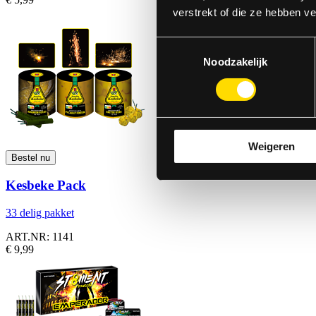
verstrekt of die ze hebben v
Toestemmingsselectie
Noodzakelijk
Weigeren
Kesbeke Pack
33 delig pakket
ART.NR: 1141
€ 9,99