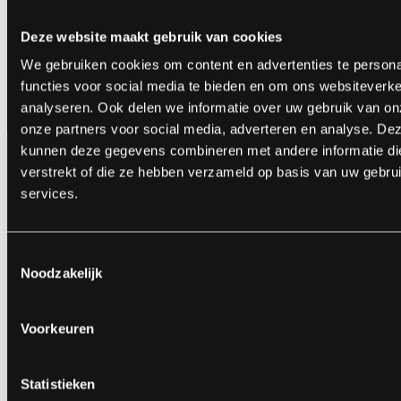
Deze website maakt gebruik van cookies
We gebruiken cookies om content en advertenties te persona
functies voor social media te bieden en om ons websiteverke
analyseren. Ook delen we informatie over uw gebruik van on
onze partners voor social media, adverteren en analyse. De
kunnen deze gegevens combineren met andere informatie die
Hoe werken de online deals?
verstrekt of die ze hebben verzameld op basis van uw gebru
services.
Bestel vóór 1 december je vuurwerk en betaal niet de adviesprijs,
niet de voorverkoopprijs maar de extra voordelige
online deal!
Bestel je na of op 1 december en voor 25 december, dan betaal je
Toestemmingsselectie
niet de adviesprijs, maar de
voorverkoopprijs
.
Noodzakelijk
Bestel je na of op 25 december, dan betaal je de
adviesprijs
.
€ 79,95
Voorkeuren
Niet de adviesprijs
€ 59,95
Niet de voorverkoopprijs
Statistieken
€ 39,95