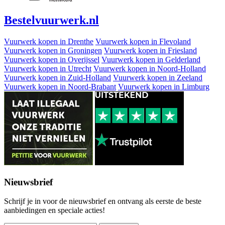
Bestel
vuurwerk
.nl
Vuurwerk kopen in Drenthe
Vuurwerk kopen in Flevoland
Vuurwerk kopen in Groningen
Vuurwerk kopen in Friesland
Vuurwerk kopen in Overijssel
Vuurwerk kopen in Gelderland
Vuurwerk kopen in Utrecht
Vuurwerk kopen in Noord-Holland
Vuurwerk kopen in Zuid-Holland
Vuurwerk kopen in Zeeland
Vuurwerk kopen in Noord-Brabant
Vuurwerk kopen in Limburg
Nieuwsbrief
Schrijf je in voor de nieuwsbrief en ontvang als eerste de beste
aanbiedingen en speciale acties!