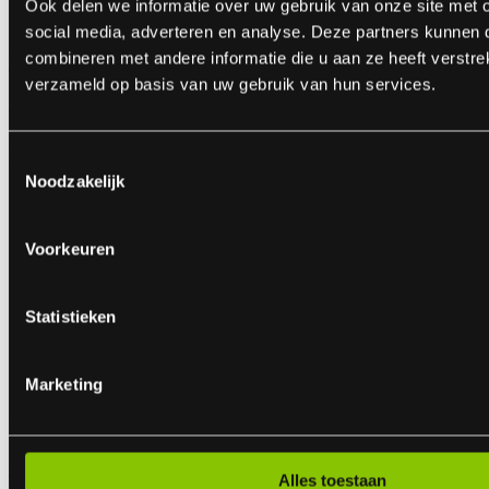
Ook delen we informatie over uw gebruik van onze site met 
social media, adverteren en analyse. Deze partners kunnen
combineren met andere informatie die u aan ze heeft verstre
Disco Crackers
verzameld op basis van uw gebruik van hun services.
24 Disco Crackers
ART.NR: 1151
Toestemmingsselectie
€ 4,99
Noodzakelijk
Voorkeuren
Statistieken
Marketing
EVO Conic XL
vulkaan
Alles toestaan