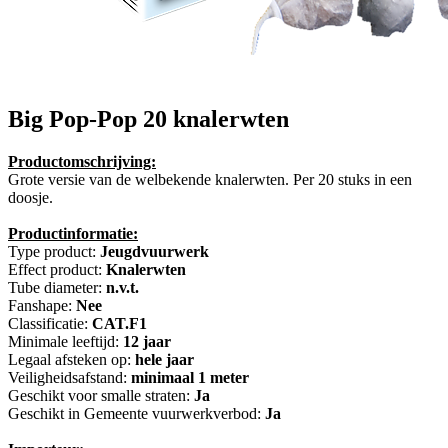
Big Pop-Pop
20 knalerwten
Productomschrijving:
Grote versie van de welbekende knalerwten. Per 20 stuks in een
doosje.
Productinformatie:
Type product:
Jeugdvuurwerk
Effect product:
Knalerwten
Tube diameter:
n.v.t.
Fanshape:
Nee
Classificatie:
CAT.F1
Minimale leeftijd:
12 jaar
Legaal afsteken op:
hele jaar
Veiligheidsafstand:
minimaal 1 meter
Geschikt voor smalle straten:
Ja
Geschikt in Gemeente vuurwerkverbod:
Ja