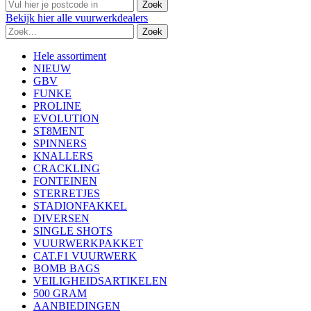
Bekijk
hier
alle vuurwerkdealers
Hele assortiment
NIEUW
GBV
FUNKE
PROLINE
EVOLUTION
ST8MENT
SPINNERS
KNALLERS
CRACKLING
FONTEINEN
STERRETJES
STADIONFAKKEL
DIVERSEN
SINGLE SHOTS
VUURWERKPAKKET
CAT.F1 VUURWERK
BOMB BAGS
VEILIGHEIDSARTIKELEN
500 GRAM
AANBIEDINGEN