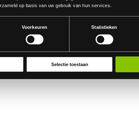
erzameld op basis van uw gebruik van hun services.
Voorkeuren
Statistieken
en keiharde knetter. Populair vuurwerk bij de jeugd, met een lange branddu
Selectie toestaan