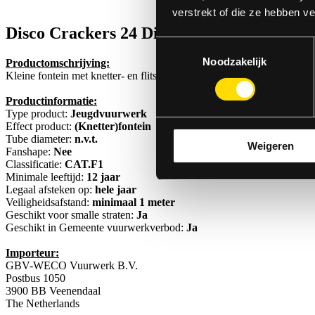
verstrekt of die ze hebben v
Disco Crackers
24 Disco Crackers
Toestemmingsselectie
Noodzakelijk
Productomschrijving:
Kleine fontein met knetter- en flitseffecten. Erg felle witte flitsen, 
Productinformatie:
Type product:
Jeugdvuurwerk
Effect product:
(Knetter)fontein
Tube diameter:
n.v.t.
Weigeren
Fanshape:
Nee
Classificatie:
CAT.F1
Minimale leeftijd:
12 jaar
Legaal afsteken op:
hele jaar
Veiligheidsafstand:
minimaal 1 meter
Geschikt voor smalle straten:
Ja
Geschikt in Gemeente vuurwerkverbod:
Ja
Importeur:
GBV-WECO Vuurwerk B.V.
Postbus 1050
3900 BB Veenendaal
The Netherlands