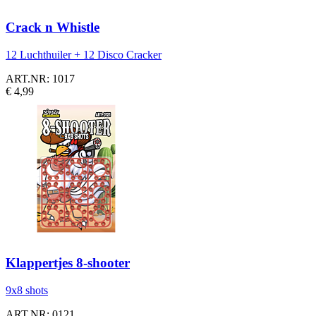
Crack n Whistle
12 Luchthuiler + 12 Disco Cracker
ART.NR: 1017
€ 4,99
Klappertjes 8-shooter
9x8 shots
ART.NR: 0121