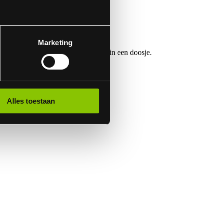
Marketing
ur per fontein! Verpakt per 24 stuks in een doosje.
Alles toestaan