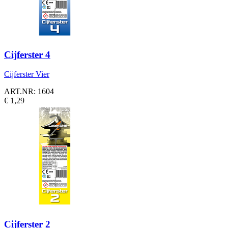
Cijferster 4
Cijferster Vier
ART.NR: 1604
€ 1,29
Cijferster 2