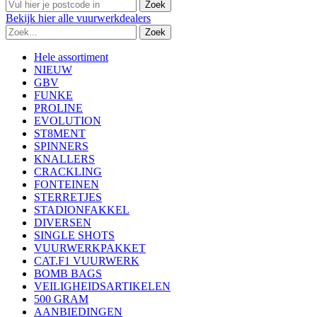
Bekijk
hier
alle vuurwerkdealers
Hele assortiment
NIEUW
GBV
FUNKE
PROLINE
EVOLUTION
ST8MENT
SPINNERS
KNALLERS
CRACKLING
FONTEINEN
STERRETJES
STADIONFAKKEL
DIVERSEN
SINGLE SHOTS
VUURWERKPAKKET
CAT.F1 VUURWERK
BOMB BAGS
VEILIGHEIDSARTIKELEN
500 GRAM
AANBIEDINGEN