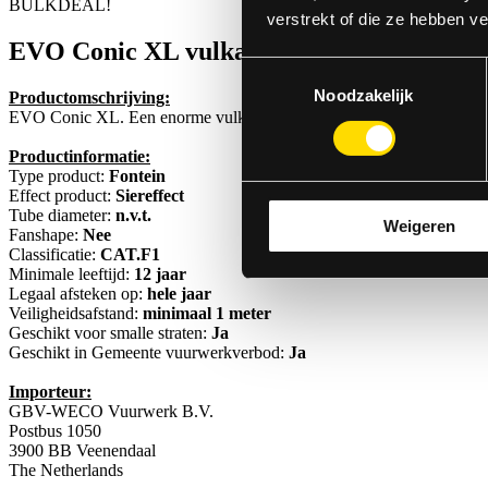
BULK
DEAL!
verstrekt of die ze hebben v
EVO Conic XL
vulkaan
Toestemmingsselectie
Noodzakelijk
Productomschrijving:
EVO Conic XL. Een enorme vulkaan/fontein. Prachtige effecten.
Productinformatie:
Type product:
Fontein
Effect product:
Siereffect
Tube diameter:
n.v.t.
Weigeren
Fanshape:
Nee
Classificatie:
CAT.F1
Minimale leeftijd:
12 jaar
Legaal afsteken op:
hele jaar
Veiligheidsafstand:
minimaal 1 meter
Geschikt voor smalle straten:
Ja
Geschikt in Gemeente vuurwerkverbod:
Ja
Importeur:
GBV-WECO Vuurwerk B.V.
Postbus 1050
3900 BB Veenendaal
The Netherlands