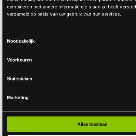
combineren met andere informatie die u aan ze heeft verstre
Cartoon Pack
verzameld op basis van uw gebruik van hun services.
46-delig vuurwerkpakket
ART.NR: 1842
Toestemmingsselectie
€ 14,99
Noodzakelijk
Voorkeuren
Statistieken
Marketing
Pequenos
18 stuks fonteinen
Alles toestaan
ART.NR: 8005