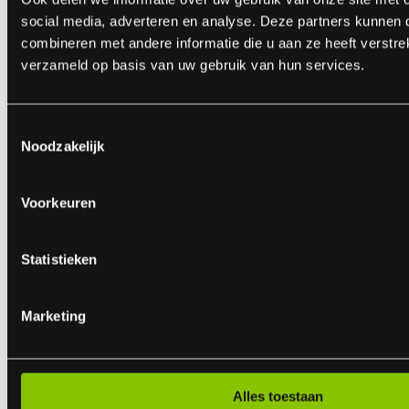
social media, adverteren en analyse. Deze partners kunnen
combineren met andere informatie die u aan ze heeft verstre
Cartoon Pack
verzameld op basis van uw gebruik van hun services.
46-delig vuurwerkpakket
ART.NR: 1842
Toestemmingsselectie
€ 14,99
Noodzakelijk
Voorkeuren
Statistieken
Marketing
Orange Torch
Alles toestaan
Oranje (stadion)fakkel