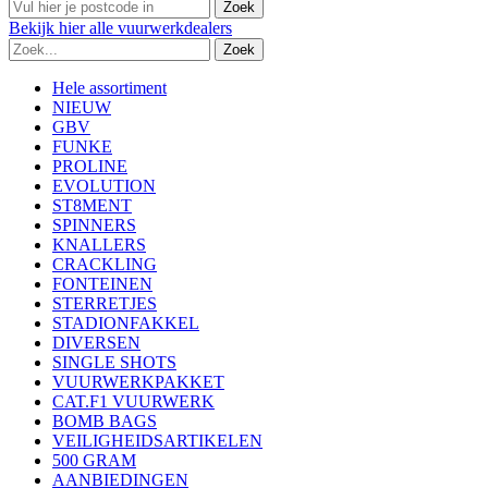
Bekijk
hier
alle vuurwerkdealers
Hele assortiment
NIEUW
GBV
FUNKE
PROLINE
EVOLUTION
ST8MENT
SPINNERS
KNALLERS
CRACKLING
FONTEINEN
STERRETJES
STADIONFAKKEL
DIVERSEN
SINGLE SHOTS
VUURWERKPAKKET
CAT.F1 VUURWERK
BOMB BAGS
VEILIGHEIDSARTIKELEN
500 GRAM
AANBIEDINGEN