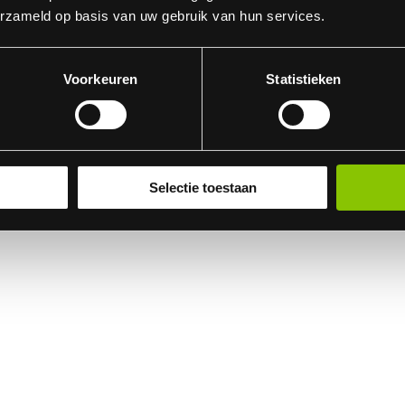
erzameld op basis van uw gebruik van hun services.
Voorkeuren
Statistieken
 een lengte van 25 centimeter en geven een knetterend effect, lijkt een
Selectie toestaan