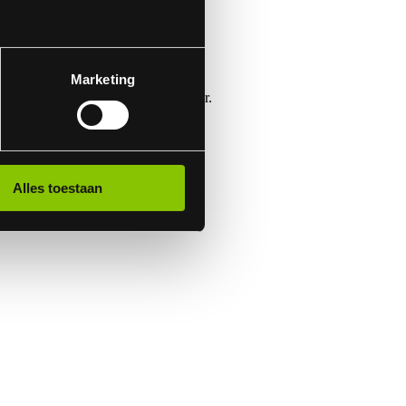
Marketing
 beetje op de ratelbanden van vroeger.
Alles toestaan