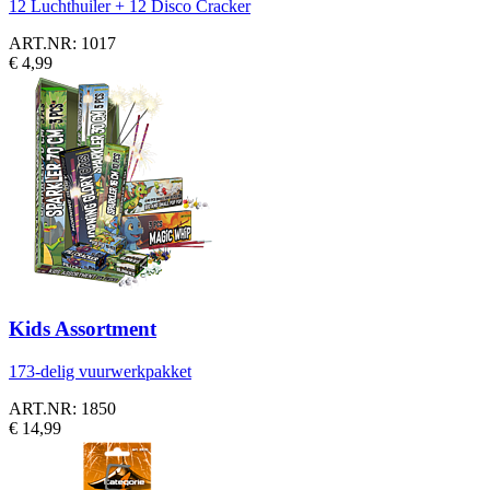
12 Luchthuiler + 12 Disco Cracker
ART.NR: 1017
€ 4,99
Kids Assortment
173-delig vuurwerkpakket
ART.NR: 1850
€ 14,99