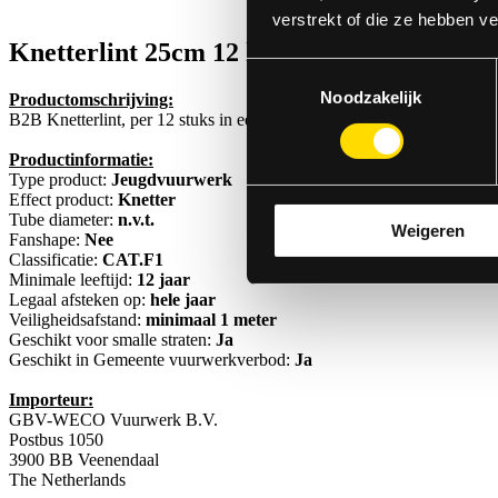
verstrekt of die ze hebben v
Knetterlint 25cm
12 knetterlinten
Toestemmingsselectie
Noodzakelijk
Productomschrijving:
B2B Knetterlint, per 12 stuks in een doosje. Deze knetterlinten hebben
Productinformatie:
Type product:
Jeugdvuurwerk
Effect product:
Knetter
Tube diameter:
n.v.t.
Weigeren
Fanshape:
Nee
Classificatie:
CAT.F1
Minimale leeftijd:
12 jaar
Legaal afsteken op:
hele jaar
Veiligheidsafstand:
minimaal 1 meter
Geschikt voor smalle straten:
Ja
Geschikt in Gemeente vuurwerkverbod:
Ja
Importeur:
GBV-WECO Vuurwerk B.V.
Postbus 1050
3900 BB Veenendaal
The Netherlands