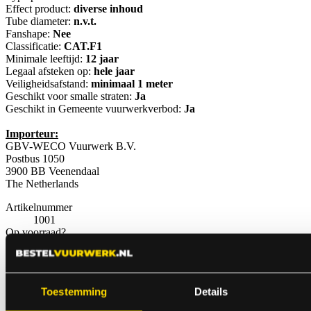
Effect product:
diverse inhoud
Tube diameter:
n.v.t.
Fanshape:
Nee
Classificatie:
CAT.F1
Minimale leeftijd:
12 jaar
Legaal afsteken op:
hele jaar
Veiligheidsafstand:
minimaal 1 meter
Geschikt voor smalle straten:
Ja
Geschikt in Gemeente vuurwerkverbod:
Ja
Importeur:
GBV-WECO Vuurwerk B.V.
Postbus 1050
3900 BB Veenendaal
The Netherlands
Artikelnummer
1001
Op voorraad?
Ja
€ 24,99
Toestemming
Details
Anderen bekeken ook