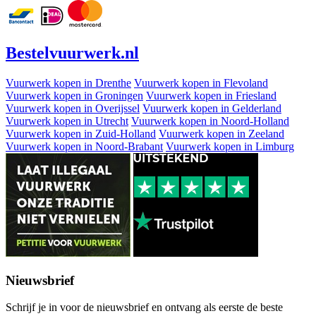
Bestel
vuurwerk
.nl
Vuurwerk kopen in Drenthe
Vuurwerk kopen in Flevoland
Vuurwerk kopen in Groningen
Vuurwerk kopen in Friesland
Vuurwerk kopen in Overijssel
Vuurwerk kopen in Gelderland
Vuurwerk kopen in Utrecht
Vuurwerk kopen in Noord-Holland
Vuurwerk kopen in Zuid-Holland
Vuurwerk kopen in Zeeland
Vuurwerk kopen in Noord-Brabant
Vuurwerk kopen in Limburg
Nieuwsbrief
Schrijf je in voor de nieuwsbrief en ontvang als eerste de beste