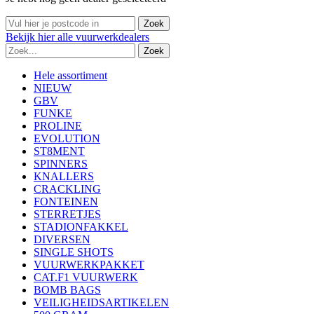
Bekijk
hier
alle vuurwerkdealers
Hele assortiment
NIEUW
GBV
FUNKE
PROLINE
EVOLUTION
ST8MENT
SPINNERS
KNALLERS
CRACKLING
FONTEINEN
STERRETJES
STADIONFAKKEL
DIVERSEN
SINGLE SHOTS
VUURWERKPAKKET
CAT.F1 VUURWERK
BOMB BAGS
VEILIGHEIDSARTIKELEN