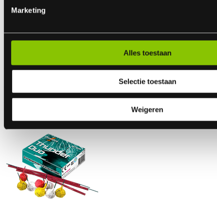
Marketing
Alles toestaan
Sterren 16cm
Selectie toestaan
50 stuks Sterretjes
ART.NR: 1646
€ 2,99
Weigeren