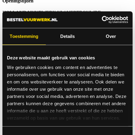
Openingstijden
HOLLAND VUURWERK UW VERTROUWDE
VUURWERKADRES
OPENINGSTIJDEN WINKEL; VERKOOP EN AFHAAL 2025:
29 DECEMBER VAN 9.00 TOT 20.00 UUR
Toestemming
Details
Over
30 DECEMBER VAN 9.00 TOT 20.00 UUR
31 DECEMBER VAN 9.00 TOT 17.00 UUR
ONLINE 24 UUR PER DAG TE BESTELLEN
Deze website maakt gebruik van cookies
GRAAG TOT ZIENS BIJ HOLLAND VUURWERK
We gebruiken cookies om content en advertenties te
personaliseren, om functies voor social media te bieden
en om ons websiteverkeer te analyseren. Ook delen we
informatie over uw gebruik van onze site met onze
Vuurwerkdealer Holland
partners voor social media, adverteren en analyse. Deze
Vuurwerk
partners kunnen deze gegevens combineren met andere
informatie die u aan ze heeft verstrekt of die ze hebben
Holland Vuurwerk in Zutphen is de meest complete winkel voor uw
verzameld op basis van uw gebruik van hun services.
vuurwerk aankopen.
We beschikken over een veilige gecertificeerde opslag en hebben
het complete assortiment op voorraad.
Toestemmingsselectie