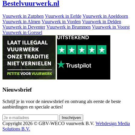
Bestel
vuurwerk
.nl
Vuurwerk in Zutphen
Vuurwerk in Eefde
Vuurwerk in Apeldoorn
Vuurwerk in Almen
Vuurwerk in Vorden
Vuurwerk in Delden
Vuurwerk in Deventer
Vuurwerk in Brummen
Vuurwerk in Voorst
Vuurwerk in Gorssel
Nieuwsbrief
Schrijf je in voor de nieuwsbrief en ontvang als eerste de beste
aanbiedingen en speciale acties!
Copyright 2026 © GBV-WECO vuurwerk B.V.
Webdesign Media
Solutions B.V.