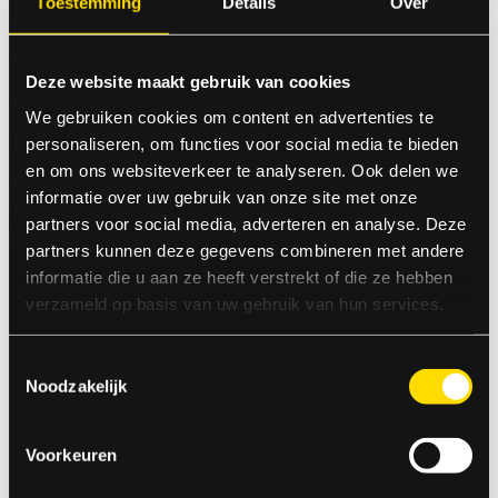
Toestemming
Details
Over
de betaalde bedragen automatisch terug
Openingstijden
Deze website maakt gebruik van cookies
Wij zijn geopend van maandag t/m zaterdag 8.00 t/m 17.00uur
We gebruiken cookies om content en advertenties te
personaliseren, om functies voor social media te bieden
Maandag 29 december ook geopend!
en om ons websiteverkeer te analyseren. Ook delen we
Wij hebben pauze tussen 12:30 en 13:00
informatie over uw gebruik van onze site met onze
partners voor social media, adverteren en analyse. Deze
partners kunnen deze gegevens combineren met andere
Vuurwerkdealer Mestenmaker
informatie die u aan ze heeft verstrekt of die ze hebben
verzameld op basis van uw gebruik van hun services.
Stadskanaal
Toestemmingsselectie
Wij zijn geopend van maandag t/m zaterdag 8.00 t/m 17.00uur
Noodzakelijk
Maandag 29 december ook geopend!
Wij hebben pauze tussen 12:30 en 13:00
Voorkeuren
100% GELD-TERUG-GARANTIE