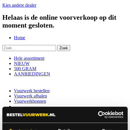
Kies andere dealer
Helaas is de online voorverkoop op dit
moment gesloten.
Home
Hele assortiment
NIEUW
500 GRAM
AANBIEDINGEN
Vuurwerk bestellen
Vuurwerk afhalen
Vuurwerkbonnen
100% GELD-TERUG-GARANTIE
Indien er in 2026 weer een landelijk vuurwerkverbod is, storten wij