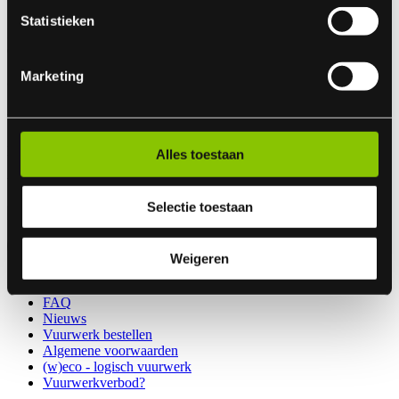
Statistieken
Indien er in 2026 weer een landelijk vuurwerkverbod is, storten wij
de betaalde bedragen automatisch terug
Marketing
Openingstijden
Wij zijn geopend van maandag t/m zaterdag 8.00 t/m 17.00uur
Maandag 29 december ook geopend!
Alles toestaan
Wij hebben pauze tussen 12:30 en 13:00
Selectie toestaan
Weigeren
Contact
FAQ
Nieuws
Vuurwerk bestellen
Algemene voorwaarden
(w)eco - logisch vuurwerk
Vuurwerkverbod?