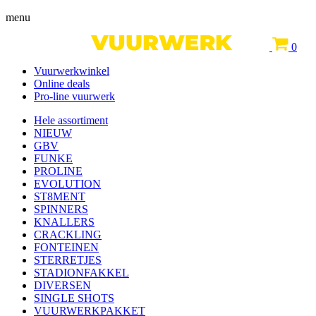
menu
0
Vuurwerkwinkel
Online deals
Pro-line vuurwerk
Hele assortiment
NIEUW
GBV
FUNKE
PROLINE
EVOLUTION
ST8MENT
SPINNERS
KNALLERS
CRACKLING
FONTEINEN
STERRETJES
STADIONFAKKEL
DIVERSEN
SINGLE SHOTS
VUURWERKPAKKET