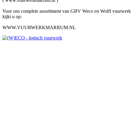
( www.vuurwerkmarrum.nl )
Voor ons complete assortiment van GBV Weco en Wolff vuurwerk
kijkt u op:
WWW.VUURWERKMARRUM.NL
Vuurwerkdealer Vuurwerk
Marrum
Vuurwerk kopen in Stiens en omstreken
Het mooiste vuurwerk in de buurt van Stiens koop en bestel je bij
Vuurwerk Marrum
WWW.VUURWERKMARRUM.NL
Bestel vuurwerk online op WWW.VUURWERKMARRUM.NL en
Vuurwerk Marrum zorgt ervoor dat uw vuurwerk voor u klaar staan
zodat u niet hoeft te wachten.