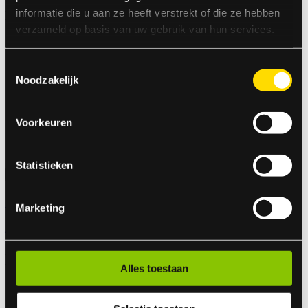
ART.NR: 1600
informatie die u aan ze heeft verstrekt of die ze hebben
€ 1,29
verzameld op basis van uw gebruik van hun services.
Toestemmingsselectie
Noodzakelijk
Voorkeuren
Statistieken
Aansteeklont
Marketing
Aansteeklont 20cm
ART.NR: 1730
€ 0,25
Alles toestaan