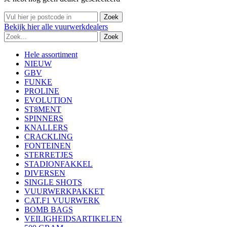
Bekijk
hier
alle vuurwerkdealers
Hele assortiment
NIEUW
GBV
FUNKE
PROLINE
EVOLUTION
ST8MENT
SPINNERS
KNALLERS
CRACKLING
FONTEINEN
STERRETJES
STADIONFAKKEL
DIVERSEN
SINGLE SHOTS
VUURWERKPAKKET
CAT.F1 VUURWERK
BOMB BAGS
VEILIGHEIDSARTIKELEN