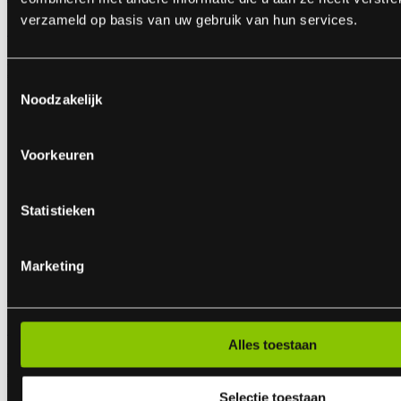
verzameld op basis van uw gebruik van hun services.
50 Knalerwten
ART.NR: 1688
€ 0,49
Toestemmingsselectie
Noodzakelijk
Voorkeuren
Statistieken
Marketing
Grenade Box
10 bomb bags
Alles toestaan
ART.NR: 1762
€ 1,99
Selectie toestaan