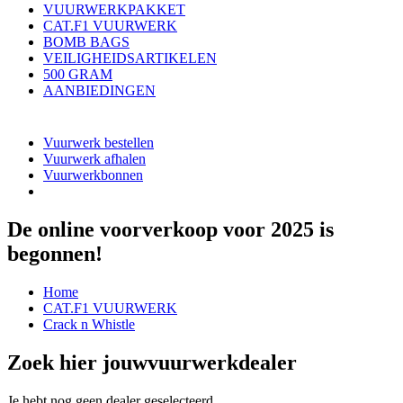
VUURWERKPAKKET
CAT.F1 VUURWERK
BOMB BAGS
VEILIGHEIDSARTIKELEN
500 GRAM
AANBIEDINGEN
Vuurwerk bestellen
Vuurwerk afhalen
Vuurwerkbonnen
De online voorverkoop voor 2025 is
begonnen!
Home
CAT.F1 VUURWERK
Crack n Whistle
Zoek hier jouw
vuurwerkdealer
Je hebt nog geen dealer geselecteerd