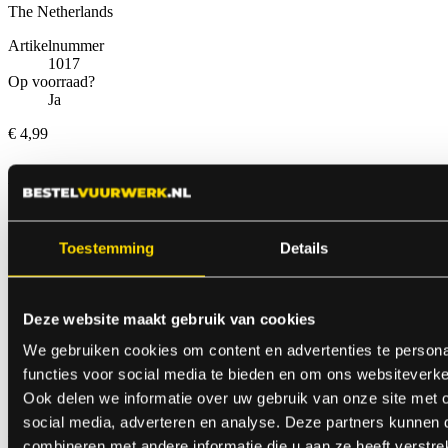
The Netherlands
Artikelnummer
1017
Op voorraad?
Ja
€ 4,99
Anderen bekeken ook
Toestemming
Details
Deze website maakt gebruik van cookies
We gebruiken cookies om content en advertenties te persona
functies voor social media te bieden en om ons websiteverke
Ook delen we informatie over uw gebruik van onze site met 
social media, adverteren en analyse. Deze partners kunnen
Knalerwten 50
combineren met andere informatie die u aan ze heeft verstre