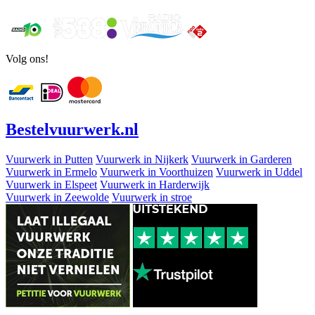
Volg ons!
Bestel
vuurwerk
.nl
Vuurwerk in Putten
Vuurwerk in Nijkerk
Vuurwerk in Garderen
Vuurwerk in Ermelo
Vuurwerk in Voorthuizen
Vuurwerk in Uddel
Vuurwerk in Elspeet
Vuurwerk in Harderwijk
Vuurwerk in Zeewolde
Vuurwerk in stroe