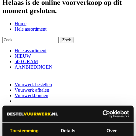
Helaas is de online voorverkoop op dit
moment gesloten.
Home
Hele assortiment
Hele assortiment
NIEUW
500 GRAM
AANBIEDINGEN
Vuurwerk bestellen
Vuurwerk afhalen
Vuurwerkbonnen
100% GELD-TERUG-GARANTIE
Indien er in 2026 weer een landelijk vuurwerkverbod is, storten wij
de betaalde bedragen automatisch terug
Toestemming
Details
Over