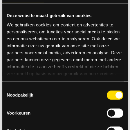
Openingstijden
Deze website maakt gebruik van cookies
Verkoopdagen:
29 dec 07:00 - 19:00 uur
We gebruiken cookies om content en advertenties te
30 dec 07:00 - 20:00 uur
personaliseren, om functies voor social media te bieden
31 dec 08:00 - 16:00 uur
en om ons websiteverkeer te analyseren. Ook delen we
Voor vragen over uw bestelling kunt u mailen naar :
informatie over uw gebruik van onze site met onze
mdegraaf@bouwbedrijftimmer.nl
partners voor social media, adverteren en analyse. Deze
partners kunnen deze gegevens combineren met andere
informatie die u aan ze heeft verstrekt of die ze hebben
verzameld op basis van uw gebruik van hun services.
Er kunnen geen producten worden getoond!
Toestemmingsselectie
Noodzakelijk
100% GELD-TERUG-GARANTIE
Indien er in 2026 weer een landelijk vuurwerkverbod is, storten wij
Voorkeuren
de betaalde bedragen automatisch terug
Openingstijden