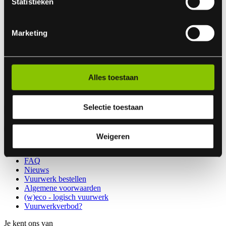
Statistieken
Verkoopdagen:
29 dec 07:00 - 19:00 uur
30 dec 07:00 - 20:00 uur
Marketing
31 dec 08:00 - 16:00 uur
Voor vragen over uw bestelling kunt u mailen naar :
mdegraaf@bouwbedrijftimmer.nl
Alles toestaan
Selectie toestaan
Weigeren
Contact
FAQ
Nieuws
Vuurwerk bestellen
Algemene voorwaarden
(w)eco - logisch vuurwerk
Vuurwerkverbod?
Je kent ons van